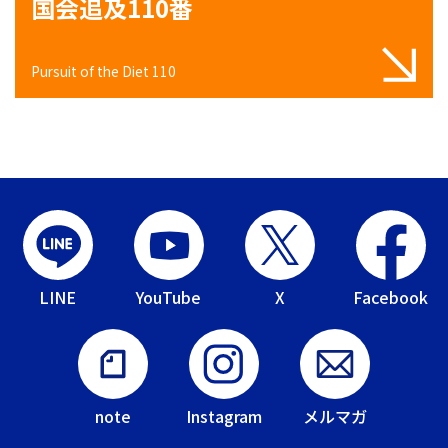
国会追及110番
Pursuit of the Diet 110
LINE
YouTube
X
Facebook
note
Instagram
メルマガ