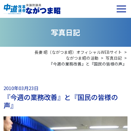
写
真
日
記
長妻 昭（ながつま昭）オフィシャルWEBサイト
>
ながつま昭の活動
>
写真日記
>
『今週の業務改善』と『国民の皆様の声』
2010年03月23日
『今週の業務改善』と『国民の皆様の
声』