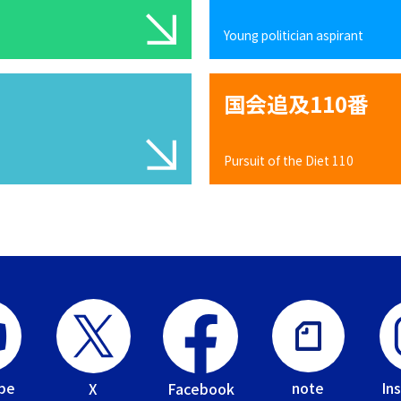
Young politician aspirant
国会追及110番
Pursuit of the Diet 110
be
In
note
Facebook
X