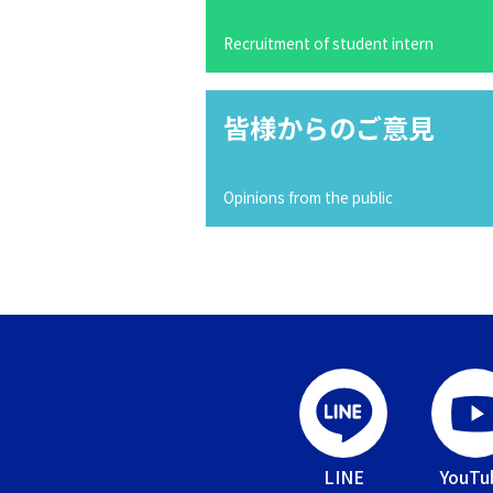
Recruitment of student intern
皆様からのご意見
Opinions from the public
LINE
YouTu