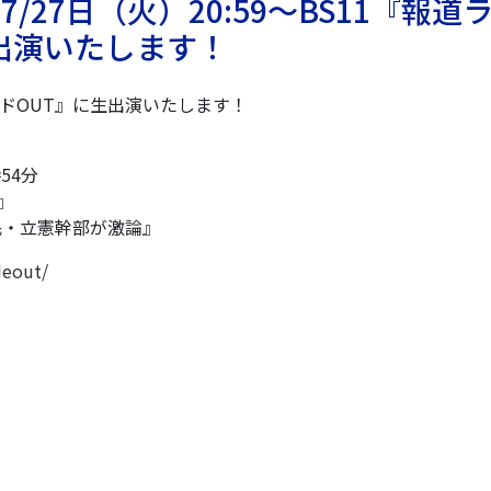
27日（火）20:59〜BS11『報道
生出演いたします！
イドOUT』に生出演いたします！
54分
』
民・立憲幹部が激論』
deout/