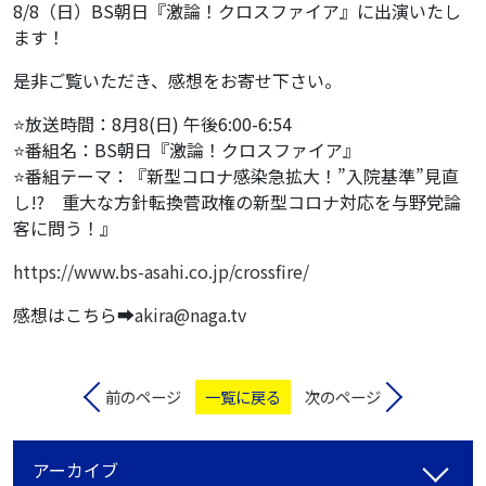
8/8（日）BS朝日『激論！クロスファイア』に出演いたし
ます！
是非ご覧いただき、感想をお寄せ下さい。
⭐️放送時間：8月8(日) 午後6:00-6:54
⭐️番組名：BS朝日『激論！クロスファイア』
⭐️番組テーマ：『新型コロナ感染急拡大！”入院基準”見直
し!? 重大な方針転換菅政権の新型コロナ対応を与野党論
客に問う！』
https://www.bs-asahi.co.jp/crossfire/
感想はこちら➡️
akira@naga.tv
前のページ
一覧に戻る
次のページ
アーカイブ