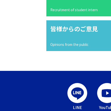
Recruitment of student intern
皆様からのご意見
Opinions from the public
LINE
YouTu