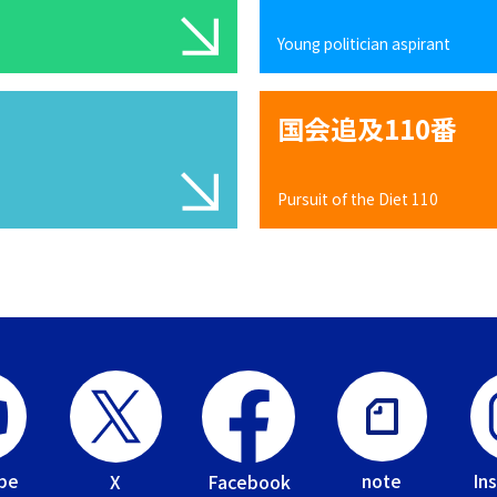
Young politician aspirant
国会追及110番
Pursuit of the Diet 110
be
In
note
Facebook
X