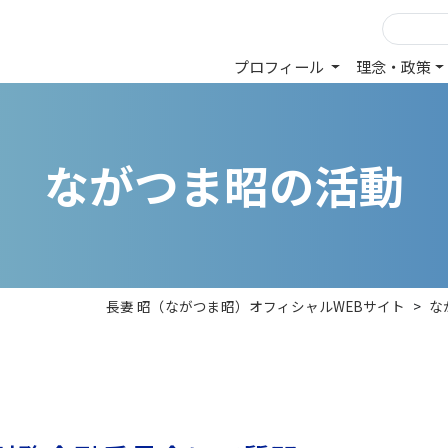
プロフィール
理念・政策
な
が
つ
ま
昭
の
活
動
長妻 昭（ながつま昭）オフィシャルWEBサイト
>
な