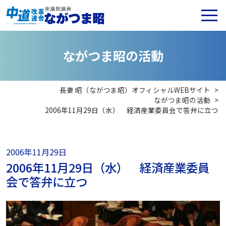
な
が
つ
ま
昭
の
活
動
長妻 昭（ながつま昭）オフィシャルWEBサイト
>
ながつま昭の活動
>
2006年11月29日（水） 経済産業委員会で答弁に立つ
2006年11月29日
2006年11月29日（水） 経済産業委員
会で答弁に立つ