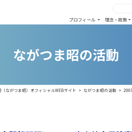
プロフィール
理念・政策
な
が
つ
ま
昭
の
活
動
昭（ながつま昭）オフィシャルWEBサイト
>
ながつま昭の活動
>
20