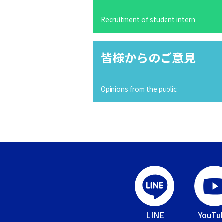
Recruitment of student intern
皆様からのご意見
Opinions from the public
LINE
YouTu