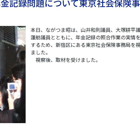
 年金記録問題について東京社会保険
本日、ながつま昭は、山井和則議員、大塚耕平
蓮舫議員とともに、年金記録の照合作業の実情
するため、新宿区にある東京社会保険事務局を
ました。
視察後、取材を受けました。