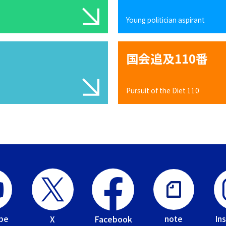
Young politician aspirant
国会追及110番
Pursuit of the Diet 110
be
In
note
Facebook
X