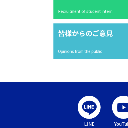
Recruitment of student intern
皆様からのご意見
Opinions from the public
LINE
YouTu