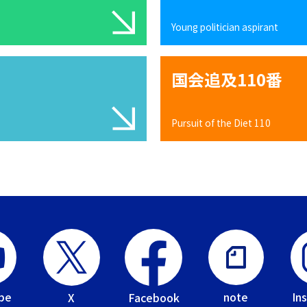
Young politician aspirant
国会追及110番
Pursuit of the Diet 110
be
In
note
Facebook
X