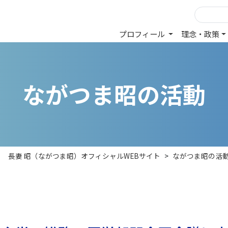
プロフィール
理念・政策
な
が
つ
ま
昭
の
活
動
長妻 昭（ながつま昭）オフィシャルWEBサイト
>
ながつま昭の活