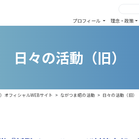
プロフィール
理念・政策
日
々
の
活
動
（
旧
）
昭）オフィシャルWEBサイト
>
ながつま昭の活動
>
日々の活動（旧）