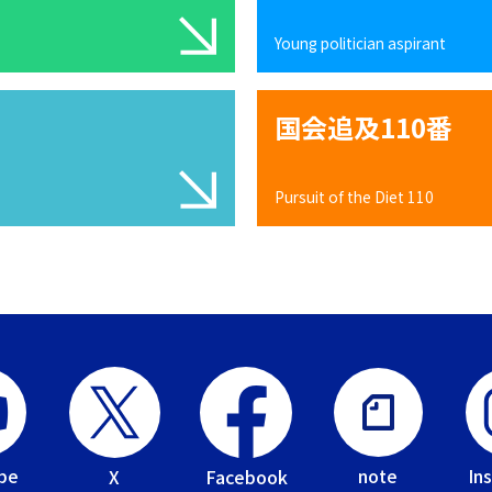
Young politician aspirant
国会追及110番
Pursuit of the Diet 110
be
In
note
Facebook
X