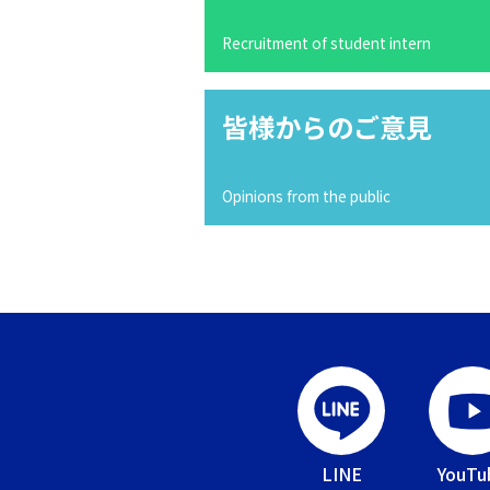
Recruitment of student intern
皆様からのご意見
Opinions from the public
LINE
YouTu