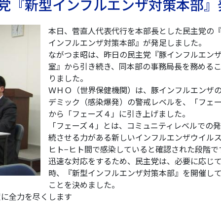
 民主党『新型インフルエンザ対策本部
本日、菅直人代表代行を本部長とした民主党の
インフルエンザ対策本部』が発足しました。
ながつま昭は、昨日の民主党『豚インフルエン
室』から引き続き、同本部の事務局長を務める
りました。
ＷＨＯ（世界保健機関）は、豚インフルエンザ
デミック（感染爆発）の警戒レベルを、「フェ
から「フェーズ４」に引き上げました。
「フェーズ４」とは、コミュニティレベルでの発
続させる力がある新しいインフルエンザウイル
ヒト−ヒト間で感染していると確認された段階で
迅速な対応をするため、民主党は、必要に応じ
時、『新型インフルエンザ対策本部』を開催し
ことを決めました。
策に全力を尽くします