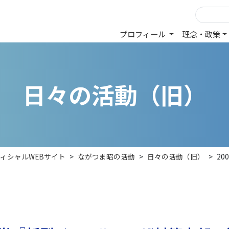
プロフィール
理念・政策
日
々
の
活
動
（
旧
）
ィシャルWEBサイト
>
ながつま昭の活動
>
日々の活動（旧）
>
2