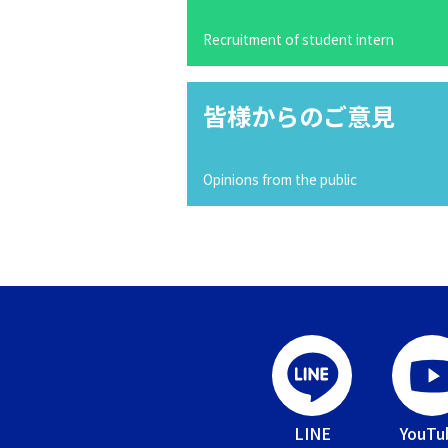
Recruitment of student intern
皆様からのご意見
Opinions from the public
LINE
YouTu