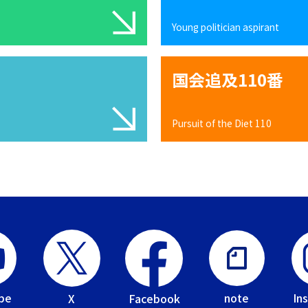
Young politician aspirant
国会追及110番
Pursuit of the Diet 110
be
In
note
Facebook
X