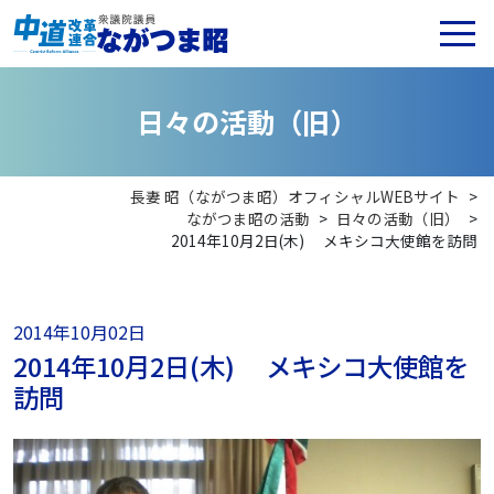
日
々
の
活
動
（
旧
）
長妻 昭（ながつま昭）オフィシャルWEBサイト
>
ながつま昭の活動
>
日々の活動（旧）
>
2014年10月2日(木) メキシコ大使館を訪問
2014年10月02日
2014年10月2日(木) メキシコ大使館を
訪問