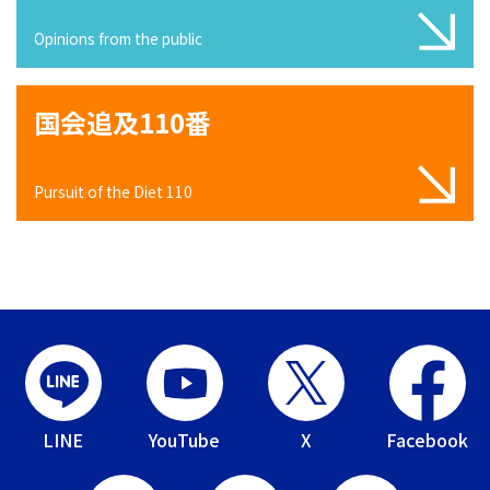
Opinions from the public
国会追及110番
Pursuit of the Diet 110
LINE
YouTube
X
Facebook