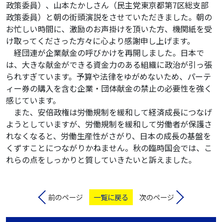
政策委員）、山本たかしさん（民主党東京都第7区総支部
政策委員）と朝の街頭演説をさせていただきました。朝の
お忙しい時間に、激励のお声掛けを頂いた方、機関紙を受
け取ってくださった方々に心より感謝申し上げます。
経団連が企業献金の呼びかけを再開しました。日本で
は、大きな献金ができる資金力のある組織に政治が引っ張
られすぎています。予算や法律をゆがめないため、パーテ
ィー券の購入を含む企業・団体献金の禁止の必要性を強く
感じています。
また、安倍政権は労働規制を緩和して経済成長につなげ
ようとしていますが、労働規制を緩和して労働者が保護さ
れなくなると、労働生産性がさがり、日本の成長の基盤を
くずすことにつながりかねません。秋の臨時国会では、こ
れらの点をしっかりと質していきたいと訴えました。
前のページ
一覧に戻る
次のページ