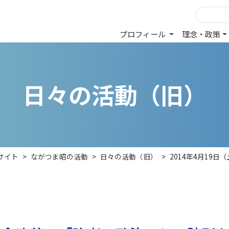
プロフィール
理念・政策
日
々
の
活
動
（
旧
）
サイト
>
ながつま昭の活動
>
日々の活動（旧）
>
2014年4月19