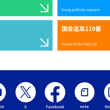
Young politician aspirant
国会追及110番
Pursuit of the Diet 110
be
In
note
Facebook
X