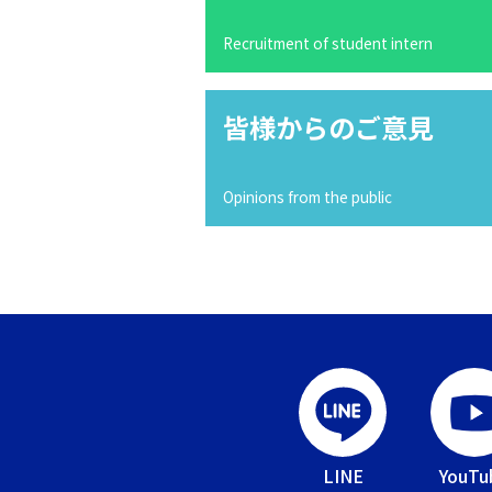
Recruitment of student intern
皆様からのご意見
Opinions from the public
LINE
YouTu