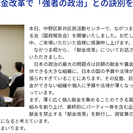
 献金改革で「強者の政治」との訣別
本日、中野区新井区民活動センターで、ながつま
る会（国政報告会）を開催いたしました。お忙
中、ご来場いただいた皆様に感謝申し上げます。
ながつま昭から、「献金改革」についてお話
いただきました。
日本の政治の最大の問題点は巨額の献金や裏
供できる大きな組織に、日本の国の予算や法律
張られすぎていることにあります。その反面、巨
金ができない組織や個人に予算や法律が薄くな
っています。
まず、薄く広く個人献金を集めることのできる
組みを創り上げ、最終的にパーティー券を含む企
献金を禁止する「献金改革」を断行し、政官業
革になると考えています。
まいります。