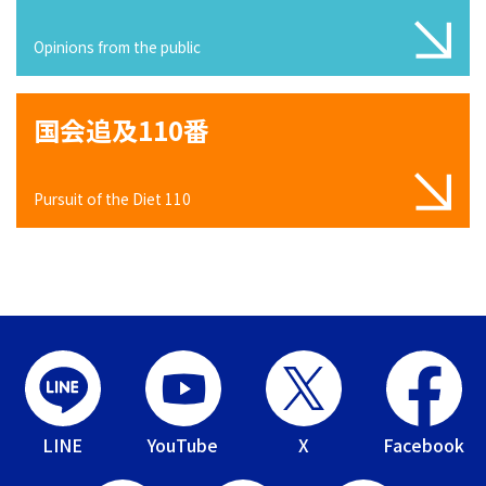
Opinions from the public
国会追及110番
Pursuit of the Diet 110
LINE
YouTube
X
Facebook