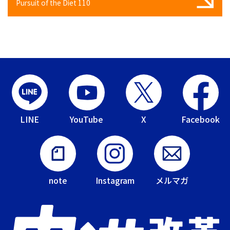
Pursuit of the Diet 110
LINE
YouTube
X
Facebook
note
Instagram
メルマガ