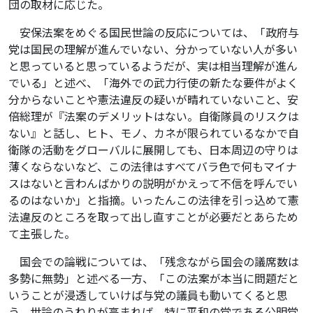
団の取材に応じた。
安保法案をめぐる国民世論の反応については、「政府与
党は国民の理解が進んでいない、分かっていない人が多い
と思っていると思っているようだが、実は相当理解が進ん
でいる」と述べ、「海外での武力行使の新たな要件がよく
分からないことや憲法違反の疑いが晴れていないこと、安
倍総理が『法案のデメリットはない。自衛隊員のリスクは
ない』と話し、ヒト、モノ、カネが限られているなかで自
衛隊の活動をグローバルに展開しても、日本周辺の守りは
薄くならないなど、この法律はすべてバラ色で何もマイナ
スはないと言わんばかりの説明がかえって不信を呼んでい
るのはないか」と指摘。いったんこの法律を引っ込めて憲
法違反のところを取って出し直すことが必要だとあらため
て主張した。
国会での論戦については、「残念ながら国会の議席数は
多勢に無勢」と述べる一方、「この法案が本当に問題だと
いうことが浸透していけば与党の議員も動いてくると思
う。世論のうねりが高まれば、特に平和の党である公明党