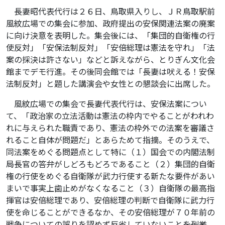
長妻昭代表代行は２６日、鳥取県入りし、ＪＲ鳥取駅前
風紋広場での集会に参加、政府提出の安保関連法案の廃案
に向け決意を表明した。集会後には、「集団的自衛権の行
使反対」「安保法制反対」「安倍総理は憲法を守れ」「法
案の採決は許さない」などと訴えながら、とりぎん文化会
館までデモ行進。その後同会館では「長妻は吠える！安保
法制反対」と題した講演会や女性との懇談会に出席した。
風紋広場での集会で長妻代表代行は、安保法案につい
て、「政治家の立法活動は憲法の枠内でやることがわれわ
れに与えられた職責であり、憲法の枠外での法案を審議さ
れること自体が問題だ」とあらためて指摘。そのうえで、
同法案をめぐる問題点として特に（１）国会での内閣法制
局長官の答弁がしどろもどろであること（２）集団的自衛
権の行使をめぐる自衛隊が武力行使する新たな要件があい
まいで事実上歯止めがなくなること（３）自衛隊の最高指
揮官は安倍総理であり、安倍総理の判断で自衛隊に武力行
使を命じることができるなか、その安倍総理が７０年前の
戦争についての誤りを認めず反省していないこと――を列挙