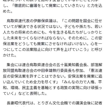
し、「徹底的に審議をして廃案にしていきたい」と力を込
めた。
鳥取県連代表の伊藤保県議は、「この問題を国会に任せ
ていてが解決できる状況ではない。子どもや孫たち、若い
人たちの将来のためにも、今を生きる私たちがしっかりと
した未来をつくらなければならない。そのために、この安
保法案をどうしても廃案にさせなければいけない。心を一
つにしてこの法案阻止に向けて声を上げていこう」と呼び
かけた。
集会には連合鳥取県連合会の五十嵐美知義会長、部落解
放同盟鳥取連合会の中田幸雄執行委員長も参加、「憲法違
反の安保法案を許すことはできない。安保法案を廃案に追
い込んでいくため全力を尽くす」「みんなの力で人権、平
和、環境、民主主義を基軸とする政策の実現に向け頑張っ
ていく」などと表明した。
長妻昭代表代は、とりぎん文化会館での講演会後に記者