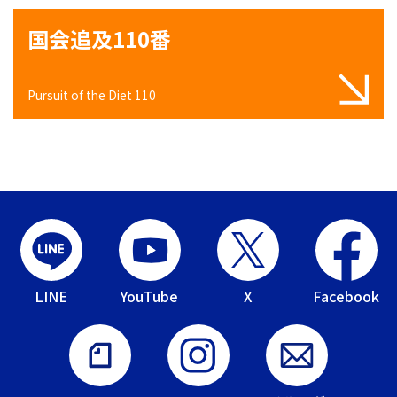
国会追及110番
Pursuit of the Diet 110
LINE
YouTube
X
Facebook