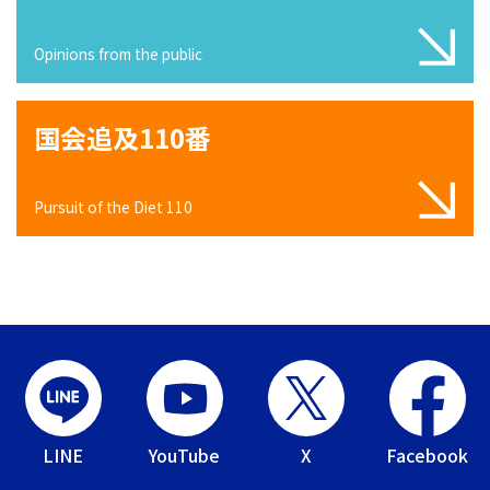
Opinions from the public
国会追及110番
Pursuit of the Diet 110
LINE
YouTube
X
Facebook