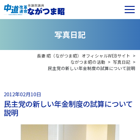
写
真
日
記
長妻 昭（ながつま昭）オフィシャルWEBサイト
>
ながつま昭の活動
>
写真日記
>
民主党の新しい年金制度の試算について説明
2012年02月10日
民主党の新しい年金制度の試算について
説明