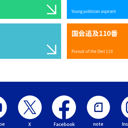
Young politician aspirant
国会追及110番
Pursuit of the Diet 110
be
In
note
Facebook
X