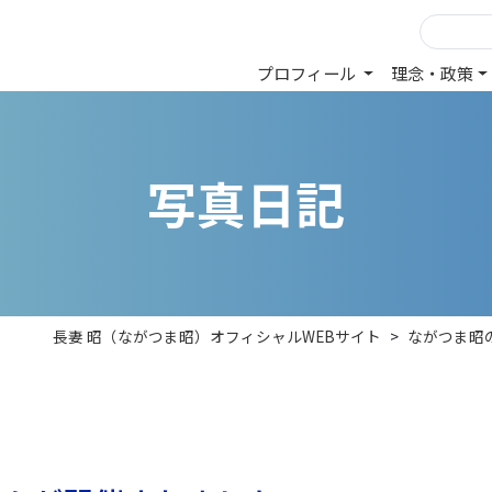
プロフィール
理念・政策
写
真
日
記
長妻 昭（ながつま昭）オフィシャルWEBサイト
>
ながつま昭