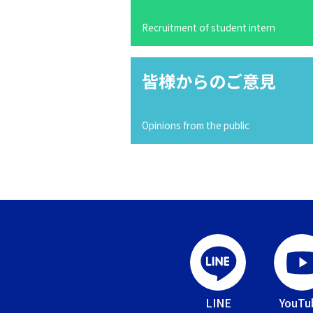
Recruitment of student intern
皆様からのご意見
Opinions from the public
LINE
YouTu