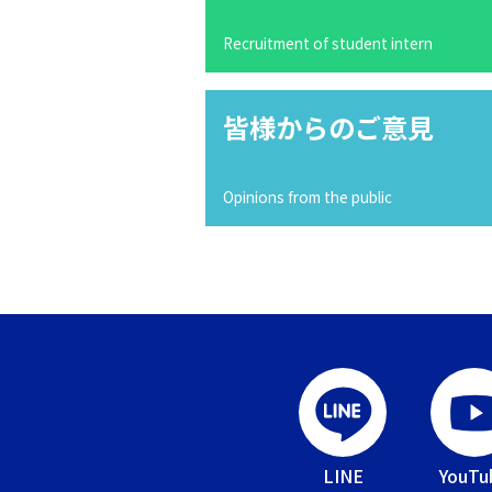
Recruitment of student intern
皆様からのご意見
Opinions from the public
LINE
YouTu