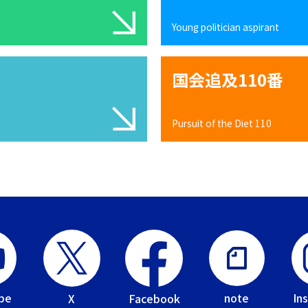
Young politician aspirant
国会追及110番
Pursuit of the Diet 110
be
In
note
Facebook
X