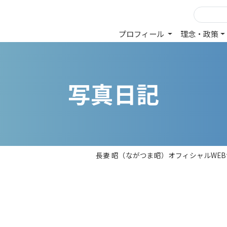
プロフィール
理念・政策
写
真
日
記
長妻 昭（ながつま昭）オフィシャルWE