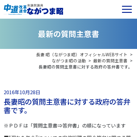
最
新
の
質
問
主
意
書
長妻 昭（ながつま昭）オフィシャルWEBサイト
>
ながつま昭の活動
>
最新の質問主意書
>
長妻昭の質問主意書に対する政府の答弁書です。
2016年10月28日
長妻昭の質問主意書に対する政府の答弁
書です。
※ＰＤＦは「質問主意書⇒答弁書」の順になっています