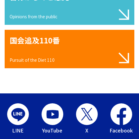
Opinions from the public
国会追及110番
Pursuit of the Diet 110
LINE
YouTube
X
Facebook