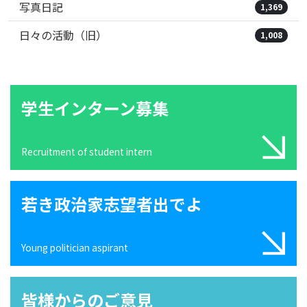
写真日記
1,369
日々の活動（旧）
1,008
学生インターン募集
Recruitment of student intern
若き政治家志望者出でよ
Young politician aspirant
皆様からのご意見