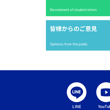
Recruitment of student intern
皆様からのご意見
Opinions from the public
LINE
YouTu