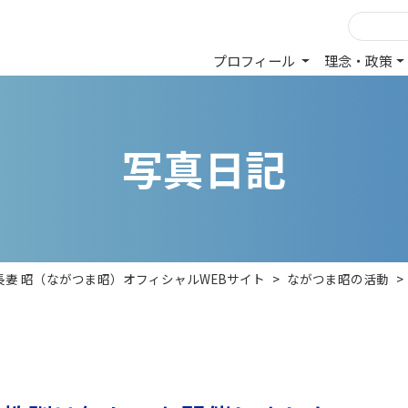
プロフィール
理念・政策
写
真
日
記
長妻 昭（ながつま昭）オフィシャルWEBサイト
>
ながつま昭の活動
>