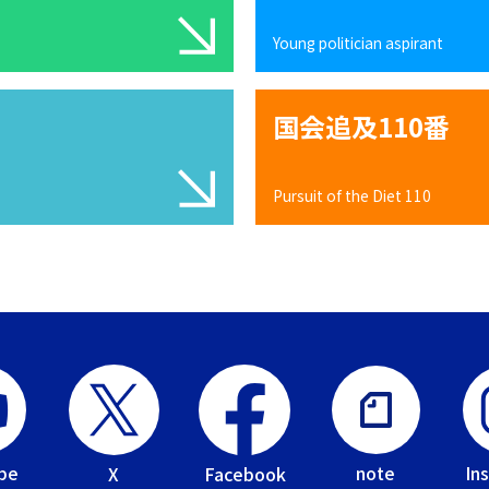
Young politician aspirant
国会追及110番
Pursuit of the Diet 110
be
In
note
Facebook
X