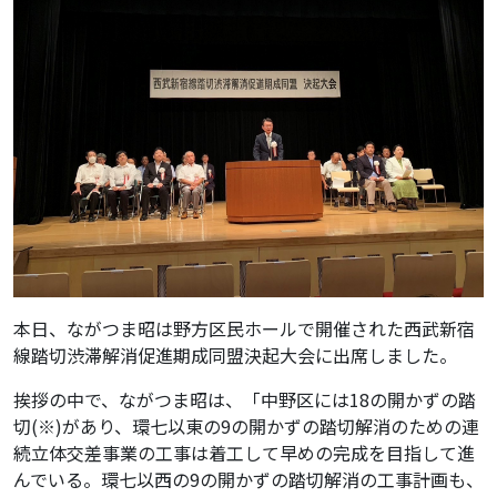
本日、ながつま昭は野方区民ホールで開催された西武新宿
線踏切渋滞解消促進期成同盟決起大会に出席しました。
挨拶の中で、ながつま昭は、「中野区には18の開かずの踏
切(※)があり、環七以東の9の開かずの踏切解消のための連
続立体交差事業の工事は着工して早めの完成を目指して進
んでいる。環七以西の9の開かずの踏切解消の工事計画も、