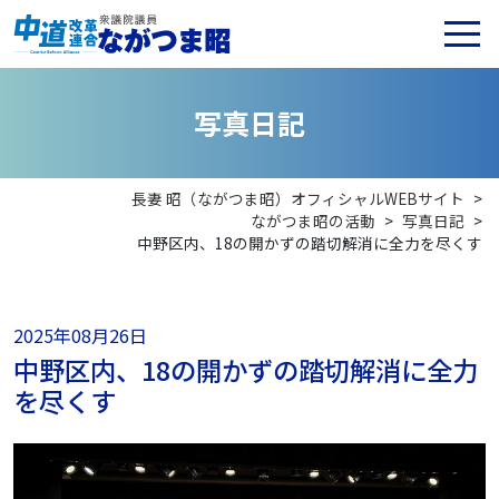
写
真
日
記
長妻 昭（ながつま昭）オフィシャルWEBサイト
>
ながつま昭の活動
>
写真日記
>
中野区内、18の開かずの踏切解消に全力を尽くす
2025年08月26日
中野区内、18の開かずの踏切解消に全力
を尽くす