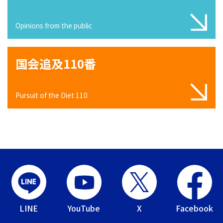
Opinions from the public
国会追及110番
Pursuit of the Diet 110
LINE
YouTube
X
Facebook